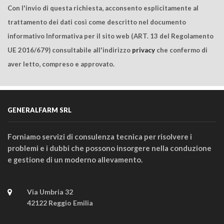
Con l'invio di questa richiesta, acconsento esplicitamente al
trattamento dei dati così come descritto nel documento
informativo Informativa per il sito web (ART. 13 del Regolamento
UE 2016/679) consultabile all'indirizzo
privacy
che confermo di
aver letto, compreso e approvato.
GENERALFARM SRL
Forniamo servizi di consulenza tecnica per risolvere i
problemi e i dubbi che possono insorgere nella conduzione
e gestione di un moderno allevamento.
Via Umbria 32
42122 Reggio Emilia