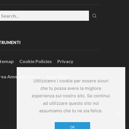
TRUMENTI
itemap
Cookie Policies
Privacy
rea Amministrativa
Area Clienti
Utilizziamo i cookie per essere sicuri
che tu possa avere la migliore
esperienza sul nostro sito. Se continui
ad utilizzare questo sito noi
assumiamo che tu ne sia felice.
OK