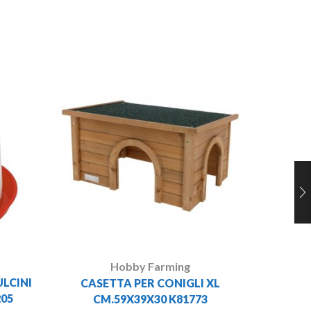
REC
ELE
Hobby Farming
LCINI
CASETTA PER CONIGLI XL
205
CM.59X39X30 K81773