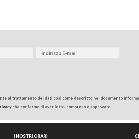
ente al trattamento dei dati così come descritto nel documento informat
rivacy
che confermo di aver letto, compreso e approvato.
I NOSTRI ORARI
C