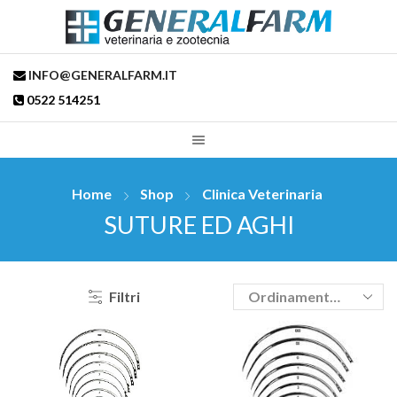
INFO@GENERALFARM.IT
0522 514251
Home
Shop
Clinica Veterinaria
SUTURE ED AGHI
Filtri