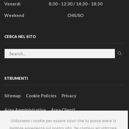
Venerdì
8:30 - 12:30 / 14:30 - 18:30
Weekend
CHIUSO
CERCA NEL SITO
STRUMENTI
Sitemap
Cookie Policies
Privacy
Area Amministrativa
Area Clienti
Utilizziamo i cookie per essere sicuri che tu possa avere la
migliore esperienza sul nostro sito. Se continui ad utilizzare