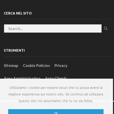
CERCA NEL SITO
STRUMENTI
Sitemap
Cookie Policies
Privacy
Area Amministrativa
Area Clienti
Utilizziamo i cookie per essere sicuri che tu possa avere la
migliore esperienza sul nostro sito. Se continui ad utilizzare
questo sito noi assumiamo che tu ne sia felice.
2024 – GeneralFarm srl – P.IVA 00127580355
OK