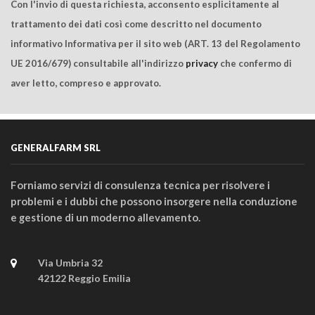
Con l'invio di questa richiesta, acconsento esplicitamente al
trattamento dei dati così come descritto nel documento
informativo Informativa per il sito web (ART. 13 del Regolamento
UE 2016/679) consultabile all'indirizzo
privacy
che confermo di
aver letto, compreso e approvato.
GENERALFARM SRL
Forniamo servizi di consulenza tecnica per risolvere i
problemi e i dubbi che possono insorgere nella conduzione
e gestione di un moderno allevamento.
Via Umbria 32
42122 Reggio Emilia