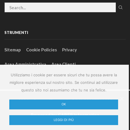
STRUMENTI
Sitemap
Cookie Policies
Privacy
Area Amministrativa
Area Clienti
Utilizziamo i cookie per essere sicuri che tu possa avere la
migliore esperienza sul nostro sito. Se continui ad utilizzare
questo sito noi assumiamo che tu ne sia felice.
2024 – GeneralFarm srl – P.IVA 00127580355
OK
Powered by
CABER Informatica
LEGGI DI PIÙ