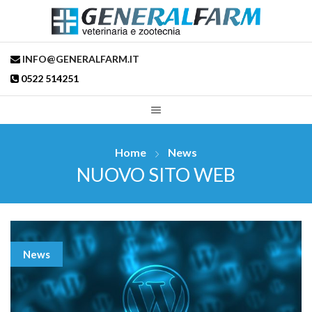
INFO@GENERALFARM.IT
0522 514251
Home
News
NUOVO SITO WEB
News