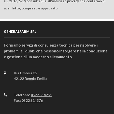
UE 2016/679) consultabile all'indirizzo
privacy
che confermo di
aver letto, compreso e approvato.
GENERALFARM SRL
Forniamo servizi di consulenza tecnica per risolvere i
problemi e i dubbi che possono insorgere nella conduzione
e gestione di un moderno allevamento.
Via Umbria 32
42122 Reggio Emilia
Telefono:
0522 514251
Fax:
0522 514376