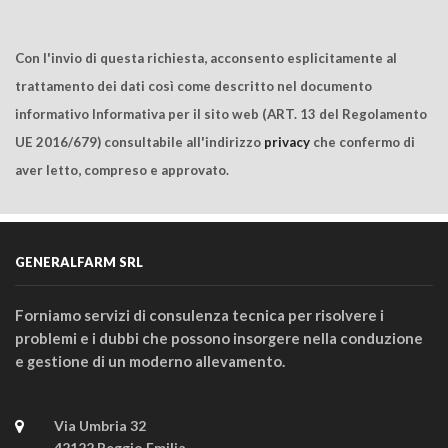
Con l'invio di questa richiesta, acconsento esplicitamente al
trattamento dei dati così come descritto nel documento
informativo Informativa per il sito web (ART. 13 del Regolamento
UE 2016/679) consultabile all'indirizzo
privacy
che confermo di
aver letto, compreso e approvato.
GENERALFARM SRL
Forniamo servizi di consulenza tecnica per risolvere i
problemi e i dubbi che possono insorgere nella conduzione
e gestione di un moderno allevamento.
Via Umbria 32
42122 Reggio Emilia