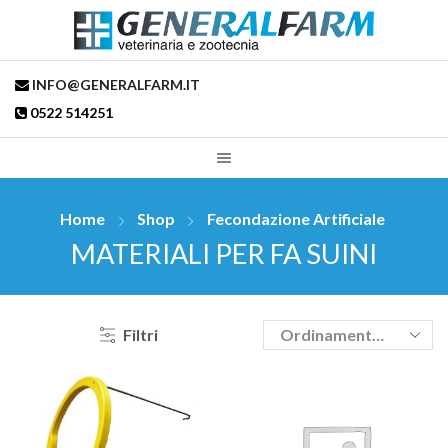
INFO@GENERALFARM.IT
0522 514251
Home
Shop
Fecondazione Artificiale
MATERIALI PER FA SUINI
Filtri