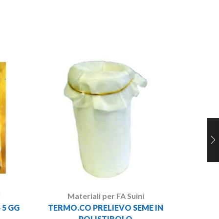
Ma
PREFER
i
Materiali per FA Suini
 5 GG
TERMO.CO PRELIEVO SEME IN
POLISTIROLO