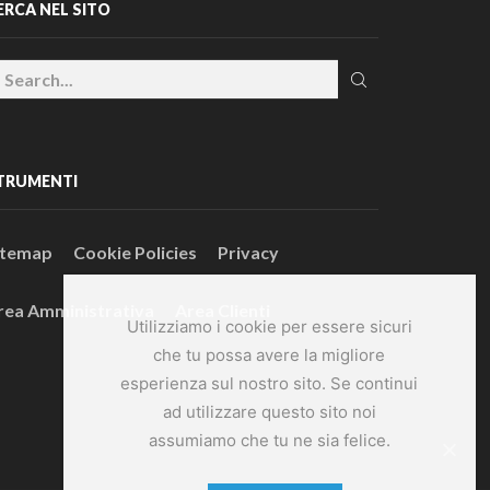
ERCA NEL SITO
TRUMENTI
itemap
Cookie Policies
Privacy
rea Amministrativa
Area Clienti
Utilizziamo i cookie per essere sicuri
che tu possa avere la migliore
esperienza sul nostro sito. Se continui
ad utilizzare questo sito noi
assumiamo che tu ne sia felice.