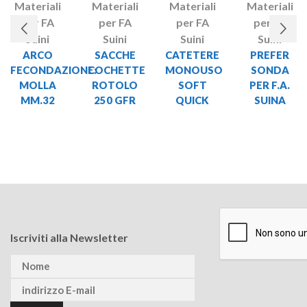
Materiali
Materiali
Materiali
Materiali
per FA
per FA
per FA
per FA
Suini
Suini
Suini
Suini
ARCO
SACCHE
CATETERE
PREFER
FECONDAZIONE:
COCHETTE
MONOUSO
SONDA
MOLLA
ROTOLO
SOFT
PER F.A.
MM.32
250 GFR
QUICK
SUINA
Iscriviti alla Newsletter