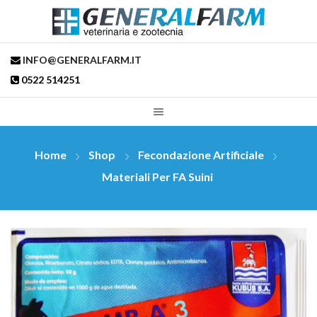
INFO@GENERALFARM.IT
0522 514251
Home
Shop
Fecondazione Artificiale
Materiali Per FA Suini