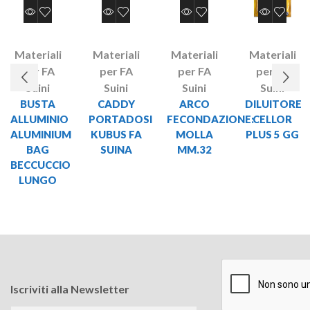
Materiali
Materiali
Materiali
Materiali
per FA
per FA
per FA
per FA
Suini
Suini
Suini
Suini
BUSTA
CADDY
ARCO
DILUITORE
ALLUMINIO
PORTADOSI
FECONDAZIONE:
CELLOR
ALUMINIUM
KUBUS FA
MOLLA
PLUS 5 GG
BAG
SUINA
MM.32
BECCUCCIO
LUNGO
Iscriviti alla Newsletter