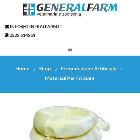
INFO@GENERALFARM.IT
0522 514251
Home
Shop
Fecondazione Artificiale
Materiali Per FA Suini