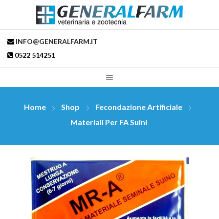
INFO@GENERALFARM.IT
0522 514251
Home
Shop
Fecondazione Artificiale
Materiali Per FA Suini