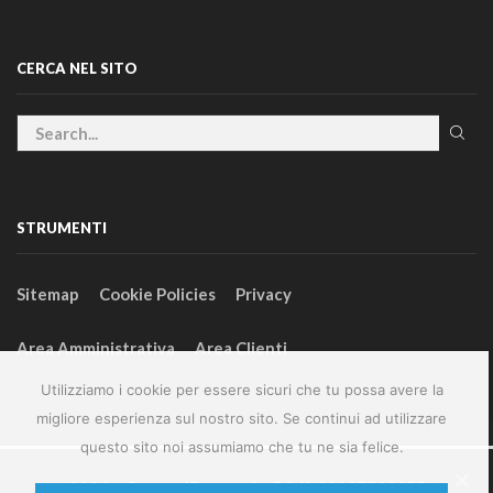
CERCA NEL SITO
STRUMENTI
Sitemap
Cookie Policies
Privacy
Area Amministrativa
Area Clienti
Utilizziamo i cookie per essere sicuri che tu possa avere la
migliore esperienza sul nostro sito. Se continui ad utilizzare
questo sito noi assumiamo che tu ne sia felice.
2024 – GeneralFarm srl – P.IVA 00127580355