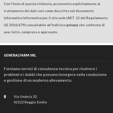
Con l'invio di questa richiesta, acconsento esplicitamente al
trattamento dei dati così come descritto nel documento
informativo Informativa per il sito web (ART. 13 del Regolamento
UE 2016/679) consultabile all'indirizzo
privacy
che confermo di
aver letto, compreso e approvato.
GENERALFARM SRL
Forniamo servizi di consulenza tecnica per risolvere i
problemi e i dubbi che possono insorgere nella conduzione
e gestione di un moderno allevamento.
Via Umbria 32
42122 Reggio Emilia