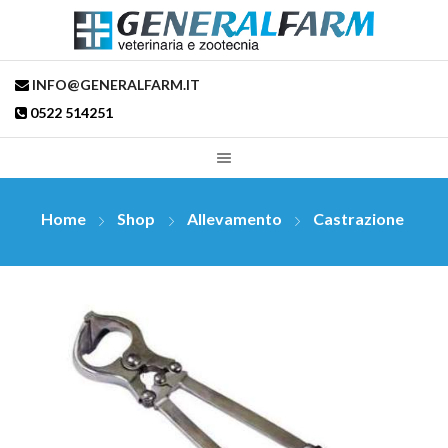
INFO@GENERALFARM.IT
0522 514251
Home
Shop
Allevamento
Castrazione