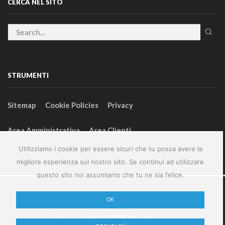
CERCA NEL SITO
STRUMENTI
Sitemap
Cookie Policies
Privacy
Area Amministrativa
Area Clienti
Utilizziamo i cookie per essere sicuri che tu possa avere la
migliore esperienza sul nostro sito. Se continui ad utilizzare
questo sito noi assumiamo che tu ne sia felice.
2024 – GeneralFarm srl – P.IVA 00127580355
OK
Powered by
CABER Informatica