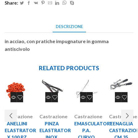
Share:
DESCRIZIONE
in acciao, con pratiche impugnature in gomma
antiscivolo
RELATED PRODUCTS
Castrazione
Castrazione
Castrazione
Castrazione
ANELLINI
PINZA
EMASCULATORE
TENAGLIA
ELASTRATOR
ELASTRATOR
P.A.
CASTRAZIO
X 100 PZ
INOX
CURVO
CM.35