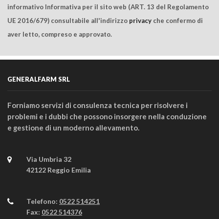
informativo Informativa per il sito web (ART. 13 del Regolamento
UE 2016/679) consultabile all'indirizzo
privacy
che confermo di
aver letto, compreso e approvato.
GENERALFARM SRL
Forniamo servizi di consulenza tecnica per risolvere i
problemi e i dubbi che possono insorgere nella conduzione
e gestione di un moderno allevamento.
Via Umbria 32
42122 Reggio Emilia
Telefono:
0522 514251
Fax:
0522 514376