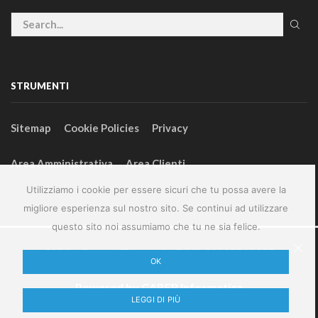
STRUMENTI
Sitemap
Cookie Policies
Privacy
Area Amministrativa
Area Clienti
Utilizziamo i cookie per essere sicuri che tu possa avere la
migliore esperienza sul nostro sito. Se continui ad utilizzare
questo sito noi assumiamo che tu ne sia felice.
2024 – GeneralFarm srl – P.IVA 00127580355
OK
Powered by
CABER Informatica
LEGGI DI PIÙ