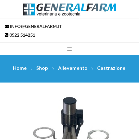
INFO@GENERALFARM.IT
0522 514251
Home
Shop
Allevamento
Castrazione