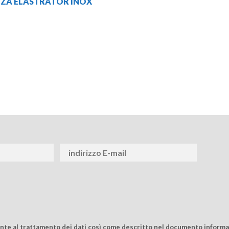
NZA ELASTRATOR INOX
ente al trattamento dei dati così come descritto nel documento informat