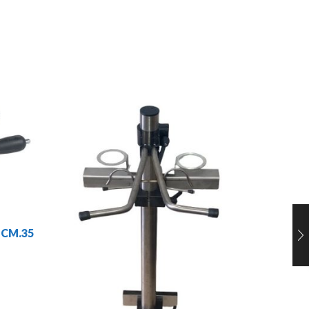
CASTRI
 CM.35