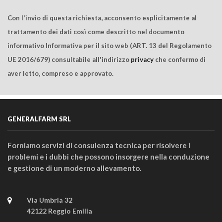
Con l'invio di questa richiesta, acconsento esplicitamente al
trattamento dei dati così come descritto nel documento
informativo Informativa per il sito web (ART. 13 del Regolamento
UE 2016/679) consultabile all'indirizzo
privacy
che confermo di
aver letto, compreso e approvato.
GENERALFARM SRL
Forniamo servizi di consulenza tecnica per risolvere i
problemi e i dubbi che possono insorgere nella conduzione
e gestione di un moderno allevamento.
Via Umbria 32
42122 Reggio Emilia