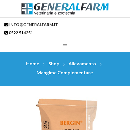
INFO@GENERALFARM.IT
0522 514251
Home
Shop
Allevamento
Mangime Complementare