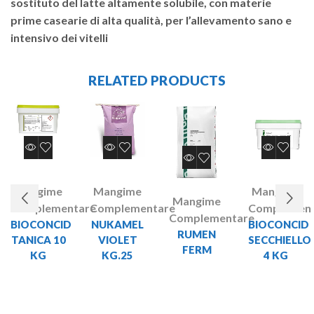
sostituto del latte altamente solubile, con materie
prime casearie di alta qualità, per l’allevamento sano e
intensivo dei vitelli
RELATED PRODUCTS
Mangime
Mangime
Mangime
Mangime
Complementare
Complementare
Complement
Complementare
BIOCONCID
NUKAMEL
BIOCONCID
RUMEN
TANICA 10
VIOLET
SECCHIELLO
FERM
KG
KG.25
4 KG