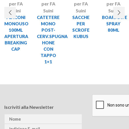
per FA
per FA
per FA
per FA
Suini
Suini
Suini
Suini
FLACONI
CATETERE
SACCHE
BOARMATE
MONOUSO
MONO
PER
SPRAY
100ML
POST-
SCROFE
80ML
APERTURA
CERV.SPUGNA
KUBUS
BREAKING
HONE
CAP
CON
TAPPO
1×1
Iscriviti alla Newsletter