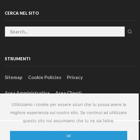
CERCA NEL SITO
STRUMENTI
Sitemap
Cookie Policies
Privacy
Area Amministrativa
Area Clienti
Utilizziamo i cookie per essere sicuri che tu possa avere la
migliore esperienza sul nostro sito. Se continui ad utilizzare
questo sito noi assumiamo che tu ne sia felice.
2024 – GeneralFarm srl – P.IVA 00127580355
OK