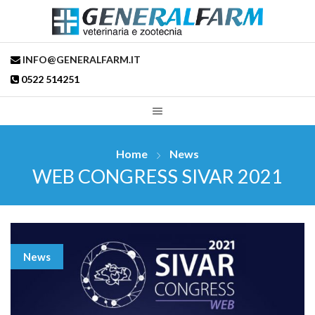
INFO@GENERALFARM.IT
0522 514251
Home
News
WEB CONGRESS SIVAR 2021
News