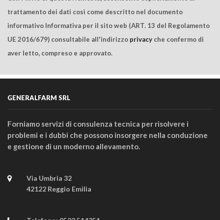
trattamento dei dati così come descritto nel documento
informativo Informativa per il sito web (ART. 13 del Regolamento
UE 2016/679) consultabile all'indirizzo
privacy
che confermo di
aver letto, compreso e approvato.
GENERALFARM SRL
Forniamo servizi di consulenza tecnica per risolvere i
problemi e i dubbi che possono insorgere nella conduzione
e gestione di un moderno allevamento.
Via Umbria 32
42122 Reggio Emilia