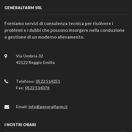
GENERALFARM SRL
Forniamo servizi di consulenza tecnica per risolvere i
problemi e i dubbi che possono insorgere nella conduzione
e gestione di un moderno allevamento.
Via Umbria 32
42122 Reggio Emilia
Telefono:
0522 514251
Fax:
0522 514376
Email:
info@generalfarm.it
I NOSTRI ORARI