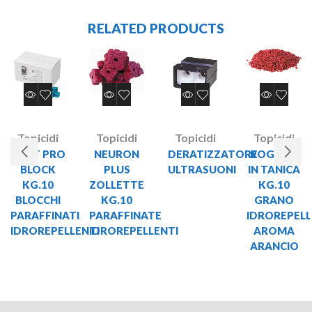
RELATED PRODUCTS
Topicidi
Topicidi
Topicidi
Topicidi
SHUT PRO
NEURON
DERATIZZATORE
ROGAR X
BLOCK
PLUS
ULTRASUONI
IN TANICA
KG.10
ZOLLETTE
KG.10
BLOCCHI
KG.10
GRANO
PARAFFINATI
PARAFFINATE
IDROREPEL
IDROREPELLENTI
IDROREPELLENTI
AROMA
ARANCIO