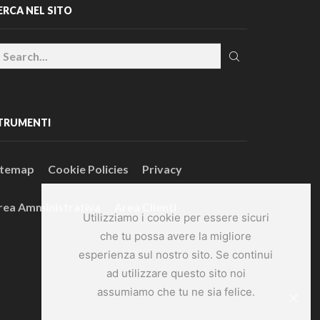
ERCA NEL SITO
TRUMENTI
itemap
Cookie Policies
Privacy
rea Amministrativa
Area Clienti
Utilizziamo i cookie per essere sicuri
che tu possa avere la migliore
esperienza sul nostro sito. Se continui
ad utilizzare questo sito noi
assumiamo che tu ne sia felice.