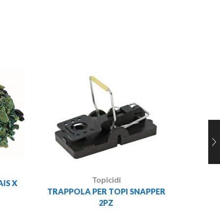
BOCARA
Topicidi
IS X
TRAPPOLA PER TOPI SNAPPER
2PZ