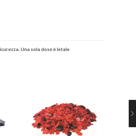
sicurezza. Una sola dose è letale
TRAPPO