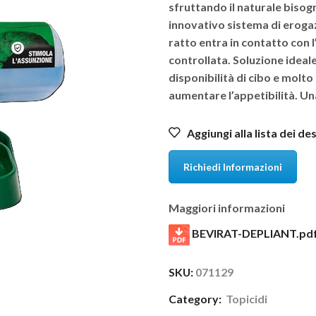
sfruttando il naturale bisogn
innovativo sistema di erogazi
ratto entra in contatto con 
controllata. Soluzione ideal
disponibilità di cibo e molto
aumentare l’appetibilità. Una
Aggiungi alla lista dei de
Richiedi Informazioni
Maggiori informazioni
BEVIRAT-DEPLIANT.pd
SKU:
071129
Category:
Topicidi