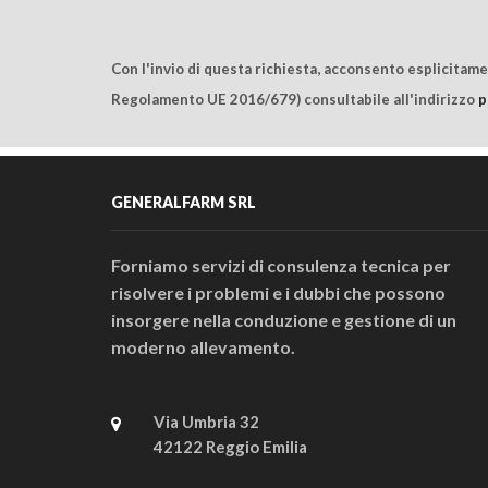
Con l'invio di questa richiesta, acconsento esplicitam
Regolamento UE 2016/679) consultabile all'indirizzo
p
GENERALFARM SRL
Forniamo servizi di consulenza tecnica per
risolvere i problemi e i dubbi che possono
insorgere nella conduzione e gestione di un
moderno allevamento.
Via Umbria 32
42122 Reggio Emilia