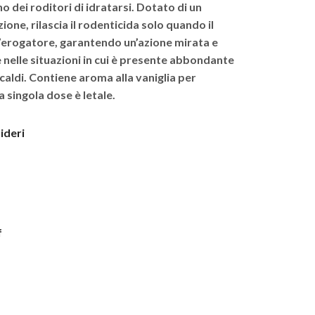
o dei roditori di idratarsi. Dotato di un
one, rilascia il rodenticida solo quando il
l’erogatore, garantendo un’azione mirata e
e nelle situazioni in cui è presente abbondante
 caldi. Contiene aroma alla vaniglia per
 singola dose è letale.
sideri
f