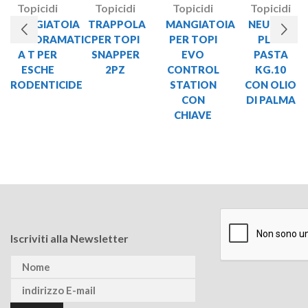
Topicidi
Topicidi
Topicidi
Topicidi
MANGIATOIA
TRAPPOLA
MANGIATOIA
NEURON
RISTORAMATIC
PER TOPI
PER TOPI
PLUS
A T PER
SNAPPER
EVO
PASTA
ESCHE
2PZ
CONTROL
KG.10
RODENTICIDE
STATION
CON OLIO
CON
DI PALMA
CHIAVE
Iscriviti alla Newsletter