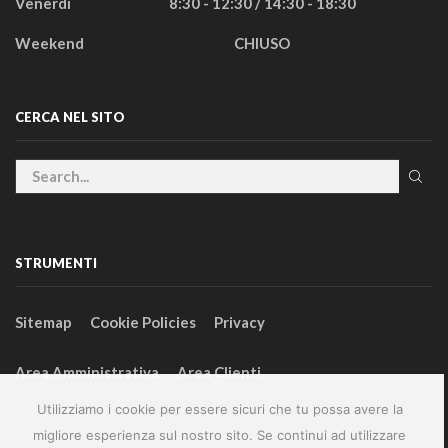
Venerdì
8:30 - 12:30 / 14:30 - 18:30
Weekend
CHIUSO
CERCA NEL SITO
STRUMENTI
Sitemap
Cookie Policies
Privacy
Area Amministrativa
Area Clienti
Utilizziamo i cookie per essere sicuri che tu possa avere la
migliore esperienza sul nostro sito. Se continui ad utilizzare