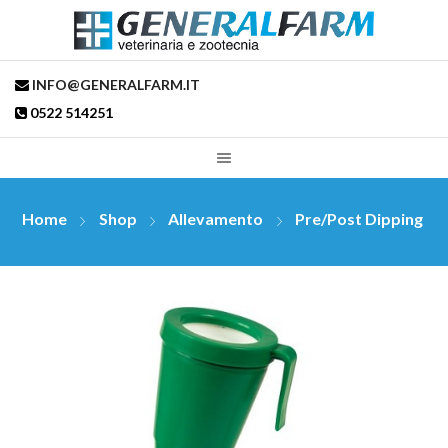
INFO@GENERALFARM.IT
0522 514251
Home
Shop
Allevamento
Pre/post Dipping