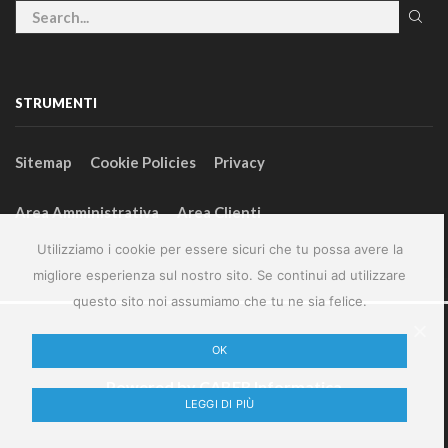
STRUMENTI
Sitemap
Cookie Policies
Privacy
Area Amministrativa
Area Clienti
Utilizziamo i cookie per essere sicuri che tu possa avere la
migliore esperienza sul nostro sito. Se continui ad utilizzare
questo sito noi assumiamo che tu ne sia felice.
2024 – GeneralFarm srl – P.IVA 00127580355
OK
Powered by
CABER Informatica
LEGGI DI PIÙ