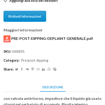
Aggiungi alla lista dei desideri
Richiedi Informazioni
Maggiori informazioni
PRE-POST-DIPPING-DEPLIANT-GENERALE.pdf
SKU:
068805
Category:
Pre/post dipping
Share:
DESCRIZIONE
con valvola antiritorno, impedisce che il liquido già usato
ritorni nel serbatoio di accumulo. Risulta igienico,