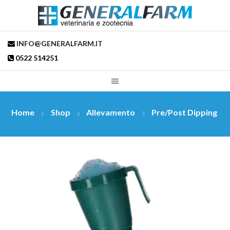
INFO@GENERALFARM.IT
0522 514251
Home
Shop
Allevamento
Pre/post Dipping