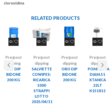
clorexidina
RELATED PRODUCTS
Pre/post
Pre/post
Pre/post
Pre/post
dipping
dipping
dipping
dipping
SKY DIP
SALVIETTE
ORO DIP
POMPETTA
BIDONE
COWIPES:
BIDONE
DIAM.51
200 KG
RICARICA
200 KG
XTANICA
1000
22LT
STRAPPI
K151812
LOTTO
2025/04/11