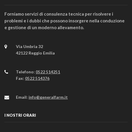
Forniamo servizi di consulenza tecnica per risolvere i
problemi e i dubbi che possono insorgere nella conduzione
e gestione di un moderno allevamento.
Via Umbria 32
42122 Reggio Emilia
Telefono:
0522 514251
Fax:
0522 514376
Email:
info@generalfarm.it
I NOSTRI ORARI