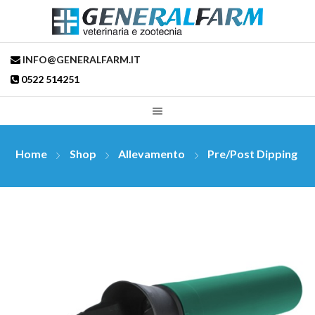
INFO@GENERALFARM.IT
0522 514251
Home
Shop
Allevamento
Pre/post Dipping