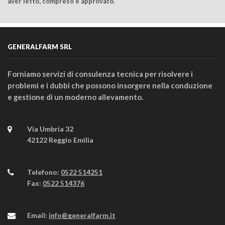
aver letto, compreso e approvato.
GENERALFARM SRL
Forniamo servizi di consulenza tecnica per risolvere i
problemi e i dubbi che possono insorgere nella conduzione
e gestione di un moderno allevamento.
Via Umbria 32
42122 Reggio Emilia
Telefono:
0522 514251
Fax:
0522 514376
Email:
info@generalfarm.it