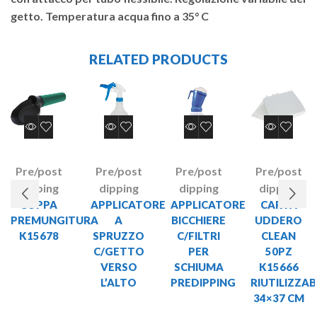
getto. Temperatura acqua fino a 35° C
RELATED PRODUCTS
Pre/post
Pre/post
Pre/post
Pre/post
dipping
dipping
dipping
dipping
COPPA
APPLICATORE
APPLICATORE
CARTA
PREMUNGITURA
A
BICCHIERE
UDDERO
K15678
SPRUZZO
C/FILTRI
CLEAN
C/GETTO
PER
50PZ
VERSO
SCHIUMA
K15666
L’ALTO
PREDIPPING
RIUTILIZZAB
34×37 CM