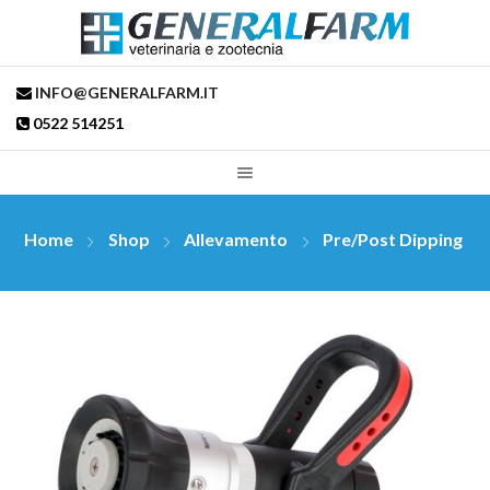
INFO@GENERALFARM.IT
0522 514251
Home
Shop
Allevamento
Pre/post Dipping