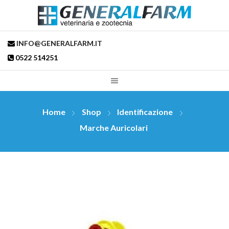
INFO@GENERALFARM.IT
0522 514251
Home
Shop
Identificazione
Marche Auricolari