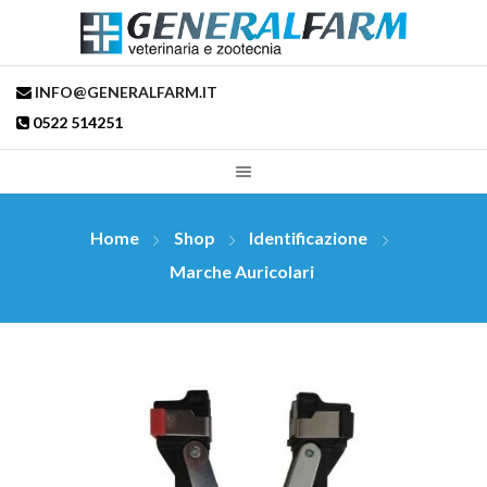
INFO@GENERALFARM.IT
0522 514251
Home
Shop
Identificazione
Marche Auricolari