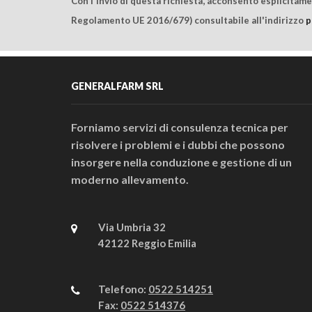
Con l'invio di questa richiesta, acconsento esplicitam
Regolamento UE 2016/679) consultabile all'indirizzo
p
GENERALFARM SRL
Forniamo servizi di consulenza tecnica per
risolvere i problemi e i dubbi che possono
insorgere nella conduzione e gestione di un
moderno allevamento.
Via Umbria 32
42122 Reggio Emilia
Telefono:
0522 514251
Fax:
0522 514376