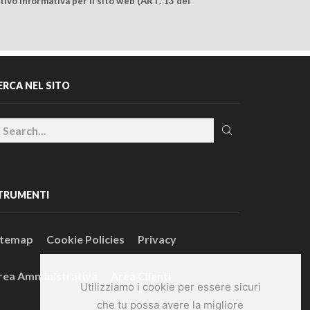
ivo Informativa per il sito web (ART. 13 del
ERCA NEL SITO
TRUMENTI
itemap
Cookie Policies
Privacy
rea Amministrativa
Area Clienti
Utilizziamo i cookie per essere sicuri
che tu possa avere la migliore