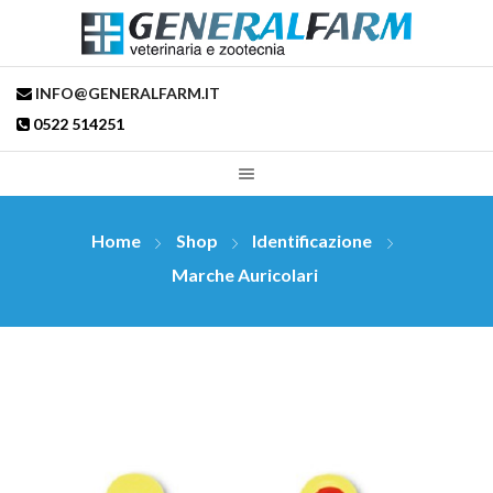
INFO@GENERALFARM.IT
0522 514251
Home
Shop
Identificazione
Marche Auricolari