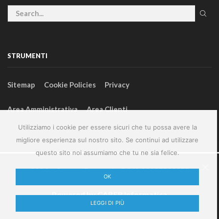
STRUMENTI
Sitemap
Cookie Policies
Privacy
Area Amministrativa
Area Clienti
Utilizziamo i cookie per essere sicuri che tu possa avere la
migliore esperienza sul nostro sito. Se continui ad utilizzare
questo sito noi assumiamo che tu ne sia felice.
2024 – GeneralFarm srl – P.IVA 00127580355
OK
Powered by
CABER Informatica
LEGGI DI PIÙ