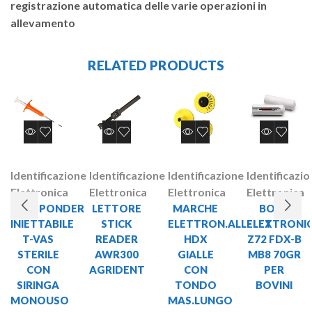
registrazione automatica delle varie operazioni in
allevamento
RELATED PRODUCTS
Identificazione
Identificazione
Identificazione
Identificazi
Elettronica
Elettronica
Elettronica
Elettronica
TRASPONDER
LETTORE
MARCHE
BOLO
INIETTABILE
STICK
ELETTRON.ALLFLEX
ELETTRONI
T-VAS
READER
HDX
Z72 FDX-B
STERILE
AWR300
GIALLE
MB8 70GR
CON
AGRIDENT
CON
PER
SIRINGA
TONDO
BOVINI
MONOUSO
MAS.LUNGO