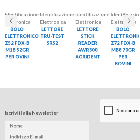
Identificazione
Identificazione
Identificazione
Identificazi
Elettronica
Elettronica
Elettronica
Elettronica
BOLO
LETTORE
LETTORE
BOLO
ELETTRONICO
TRU-TEST
STICK
ELETTRONI
Z52 FDX-B
SRS2
READER
Z72 FDX-B
M1B 52GR
AWR300
MB8 70GR
PER OVINI
AGRIDENT
PER
BOVINI
Iscriviti alla Newsletter