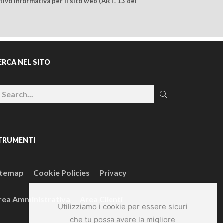
ivo Informativa per il sito web (ART. 13 del
ERCA NEL SITO
TRUMENTI
itemap
Cookie Policies
Privacy
rea Amministrativa
Area Clienti
Utilizziamo i cookie per essere sicuri
che tu possa avere la migliore