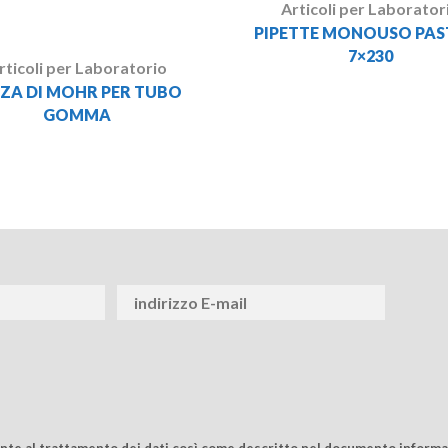
Articoli per Laborator
PIPETTE MONOUSO PAS
7×230
rticoli per Laboratorio
NZA DI MOHR PER TUBO
GOMMA
ente al trattamento dei dati così come descritto nel documento informat