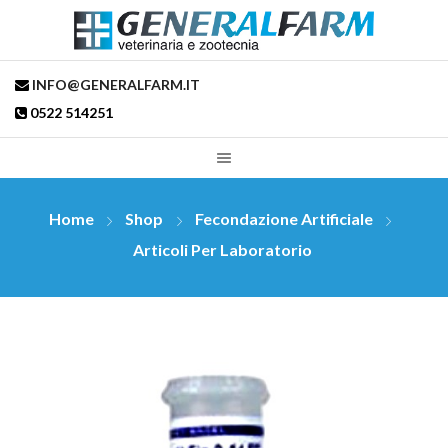
INFO@GENERALFARM.IT
0522 514251
Home
Shop
Fecondazione Artificiale
Articoli Per Laboratorio