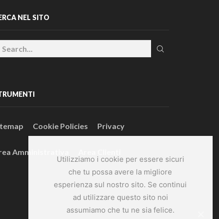
ERCA NEL SITO
TRUMENTI
itemap
Cookie Policies
Privacy
rea Amministrativa
Area Clienti
Utilizziamo i cookie per essere sicuri
che tu possa avere la migliore
esperienza sul nostro sito. Se continui
ad utilizzare questo sito noi
assumiamo che tu ne sia felice.