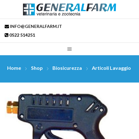
INFO@GENERALFARM.IT
0522 514251
Home
Shop
Biosicurezza
Articoli Lavaggio