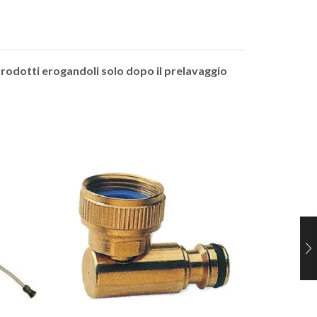
prodotti erogandoli solo dopo il prelavaggio
LANCIA