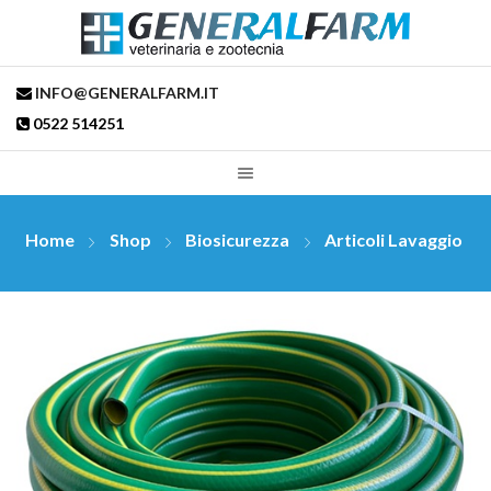
INFO@GENERALFARM.IT
0522 514251
Home
Shop
Biosicurezza
Articoli Lavaggio