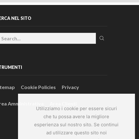
ERCA NEL SITO
TRUMENTI
itemap
Cookie Policies
Privacy
rea Amministrativa
Area Clienti
Utilizziamo i cookie per essere sicuri
che tu possa avere la migliore
esperienza sul nostro sito. Se continui
ad utilizzare questo sito noi