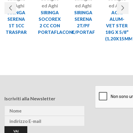
ed Aghi
ed Aghi
ed Aghi
ed Aghi
SIRINGA
SIRINGA
SIRINGA
AGHI
SERENA
SOCOREX
SERENA
ALUM-
1T 1CC
2 CC CON
2T/PF
VET STER
TRASPAR
PORTAFLACONI
C/PORTAF
18G X 5/8”
(1,20X15MM
Iscriviti alla Newsletter