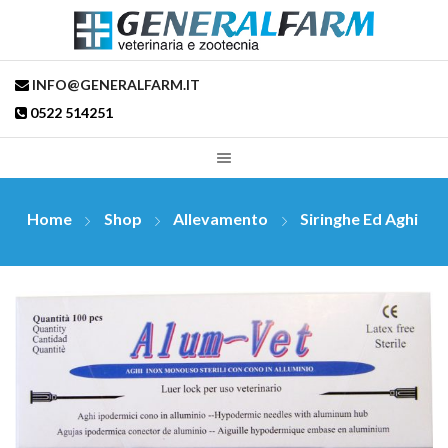
INFO@GENERALFARM.IT
0522 514251
Home
Shop
Allevamento
Siringhe Ed Aghi