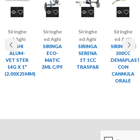
Siringhe
Siringhe
Siringhe
Siringhe
ed Aghi
ed Aghi
ed Aghi
ed Aghi
AGHI
SIRINGA
SIRINGA
SIRINGONE
ALUM-
ECO-
SERENA
300CC
VET STER
MATIC
1T 1CC
DEMAPLAS
14G X 1”
2ML C/PF
TRASPAR
CON
(2,00X25MM)
CANNULA
ORALE