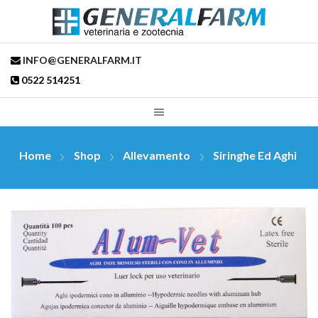
INFO@GENERALFARM.IT
0522 514251
Home
Shop
Allevamento
Siringhe Ed Aghi