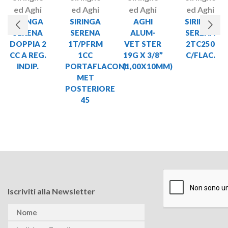
ed Aghi
ed Aghi
ed Aghi
ed Aghi
SIRINGA
SIRINGA
AGHI
SIRINGA
SERENA
SERENA
ALUM-
SERENA
DOPPIA 2
1T/PFRM
VET STER
2TC250
CC A REG.
1CC
19G X 3/8”
C/FLAC.
INDIP.
PORTAFLACONI
(1,00X10MM)
MET
POSTERIORE
45
Iscriviti alla Newsletter