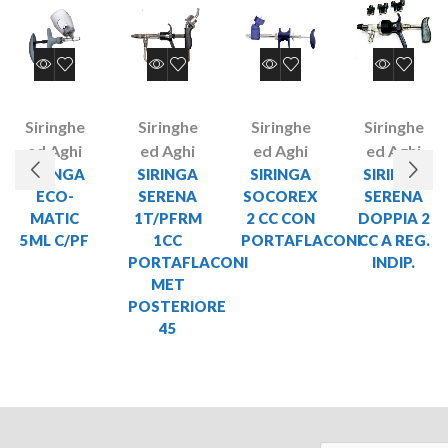
Siringhe
Siringhe
Siringhe
Siringhe
ed Aghi
ed Aghi
ed Aghi
ed Aghi
SIRINGA
SIRINGA
SIRINGA
SIRINGA
ECO-
SERENA
SOCOREX
SERENA
MATIC
1T/PFRM
2 CC CON
DOPPIA 2
5ML C/PF
1CC
PORTAFLACONI
CC A REG.
PORTAFLACONI
INDIP.
MET
POSTERIORE
45