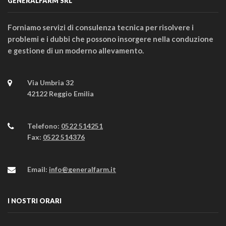
GENERALFARM SRL
Forniamo servizi di consulenza tecnica per risolvere i
problemi e i dubbi che possono insorgere nella conduzione
e gestione di un moderno allevamento.
Via Umbria 32
42122 Reggio Emilia
Telefono:
0522 514251
Fax:
0522 514376
Email:
info@generalfarm.it
I NOSTRI ORARI