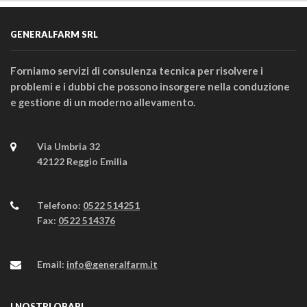
GENERALFARM SRL
Forniamo servizi di consulenza tecnica per risolvere i
problemi e i dubbi che possono insorgere nella conduzione
e gestione di un moderno allevamento.
Via Umbria 32
42122 Reggio Emilia
Telefono:
0522 514251
Fax:
0522 514376
Email:
info@generalfarm.it
I NOSTRI ORARI