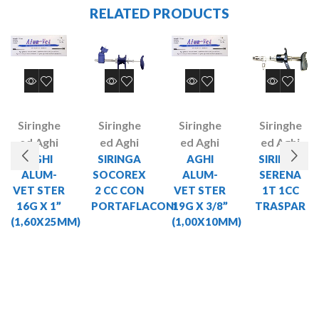
RELATED PRODUCTS
Siringhe
Siringhe
Siringhe
Siringhe
ed Aghi
ed Aghi
ed Aghi
ed Aghi
AGHI
SIRINGA
AGHI
SIRINGA
ALUM-
SOCOREX
ALUM-
SERENA
VET STER
2 CC CON
VET STER
1T 1CC
16G X 1”
PORTAFLACONI
19G X 3/8”
TRASPAR
(1,60X25MM)
(1,00X10MM)