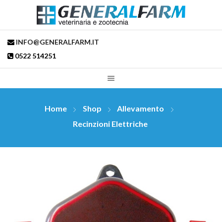
INFO@GENERALFARM.IT
0522 514251
Home
Shop
Allevamento
Recinzioni Elettriche