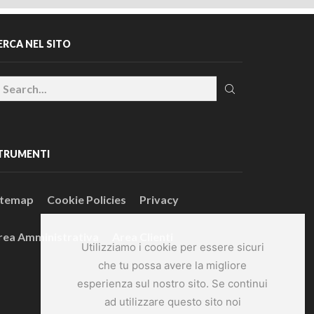
ERCA NEL SITO
TRUMENTI
itemap
Cookie Policies
Privacy
rea Amministrativa
Area Clienti
Utilizziamo i cookie per essere sicuri
che tu possa avere la migliore
esperienza sul nostro sito. Se continui
ad utilizzare questo sito noi